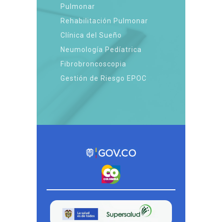
Pulmonar
Rehabilitación Pulmonar
Clínica del Sueño
Neumología Pedíatrica
Fibrobroncoscopia
Gestión de Riesgo EPOC