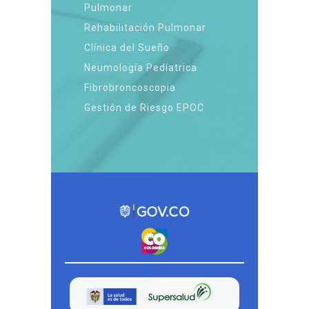
Pulmonar
Rehabilitación Pulmonar
Clínica del Sueño
Neumología Pedíatrica
Fibrobroncoscopia
Gestión de Riesgo EPOC