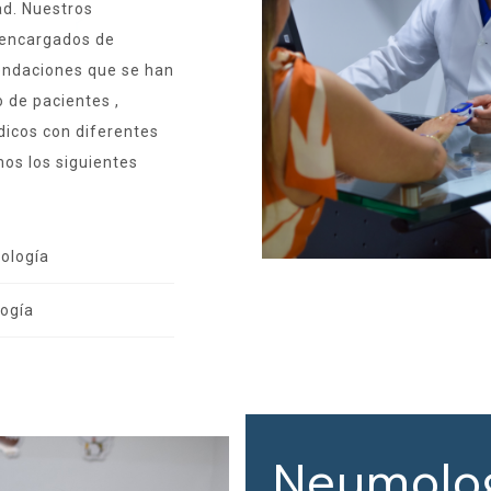
ad. Nuestros
s encargados de
endaciones que se han
o de pacientes ,
dicos con diferentes
mos los siguientes
ología
logía
Neumolog