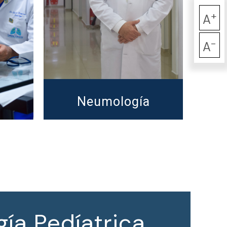
+
A
-
A
Neumología
ía Pedíatrica