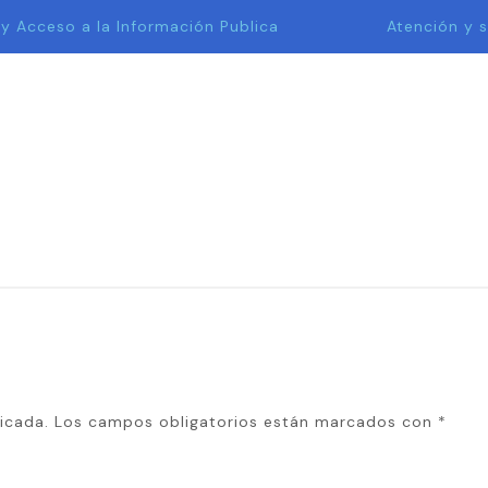
 y Acceso a la Información Publica
Atención y s
icada.
Los campos obligatorios están marcados con
*